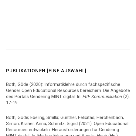
PUBLIKATIONEN [EINE AUSWAHL]
Both, Göde (2020):
Informatiklehre durch fachspezifische
Gender Open Educational Resources bereichern. Die Angebote
des Portals Gendering MINT digital.
In:
FIfF Kommunikation
(2),
17-19.
Both, Göde; Ebeling, Smilla; Günther, Felicitas; Herchenbach,
Simon; Kraher, Anna; Schmitz, Sigrid (2021): Open Educational
Resources entwickeln: Herausforderungen für Gendering
MINT digital. In: Martina Erlemann und Sandra Huch (Hg.):